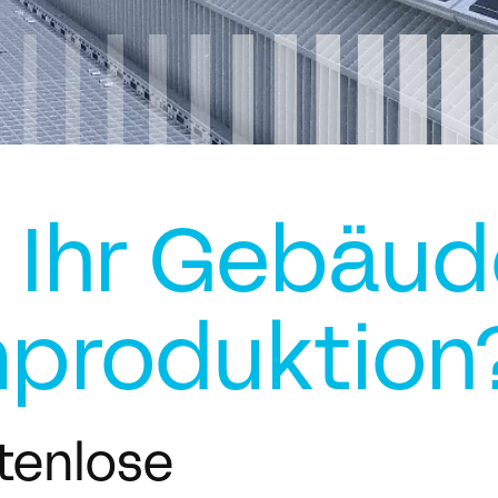
h Ihr Gebäud
mproduktion
tenlose