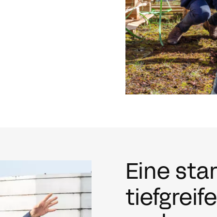
Eine sta
tiefgre