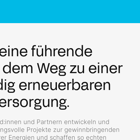
 eine führende
f dem Weg zu einer
dig erneuerbaren
ersorgung.
:innen und Partnern entwickeln und
kungsvolle Projekte zur gewinnbringenden
er Energien und schaffen so echten