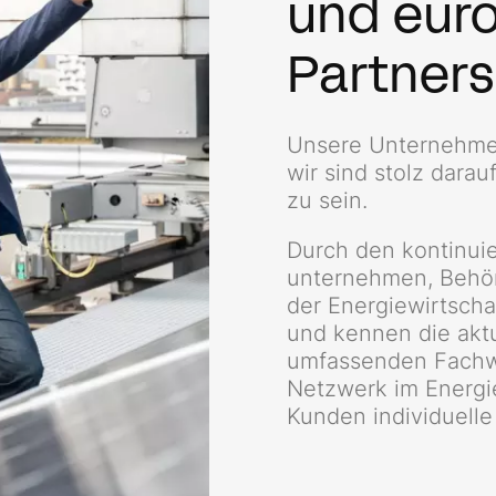
und eur
Partners
Unsere Unternehmen
wir sind stolz darau
zu sein.
Durch den­ kontinui
unternehmen, Behör
der Energiewirtscha
und kennen die akt
um­fassenden Fach
Netzwerk im Energie
Kunden individuell