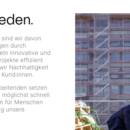
reden.
sind wir davon
ngen durch
eln innovative und
ojekte effizient
wir Nachhaltigkeit
 Kund:innen.
rbeitenden setzen
e möglichst schnell
en für Menschen
ig unsere