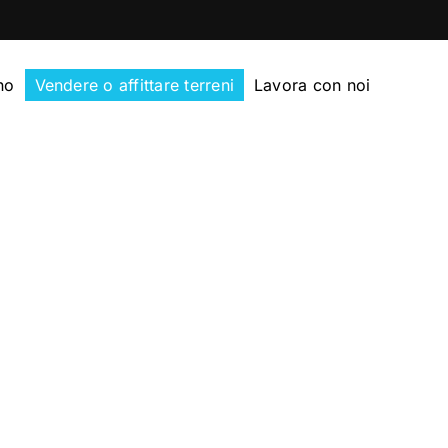
no
Vendere o affittare terreni
Lavora con noi