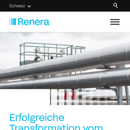
Schweiz
Unsere Lösungen
Für wen
Know-how
Über uns
Newsletter
Kontakt
Erfolgreiche
Transformation vom