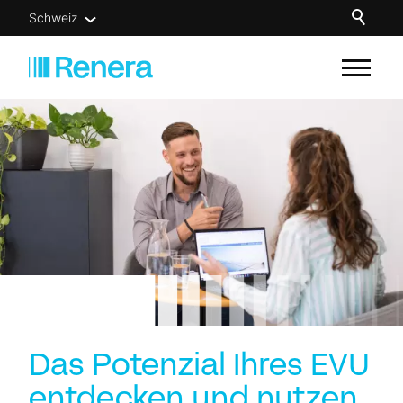
Schweiz
Unsere Lösungen
Für wen
Know-how
Über uns
Newsletter
Kontakt
Das Potenzial Ihres EVU
entdecken und nutzen.