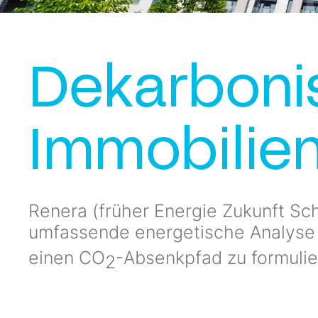
Dekarboni
Immobilien
Renera (früher Energie Zukunft Sc
umfassende energetische Analyse 
einen CO
-Absenkpfad zu formuli
2