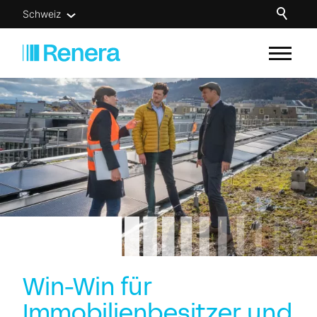
Schweiz
Unsere Lösungen
Für wen
Know-how
Über uns
Newsletter
Kontakt
Win-Win für
Immobilienbesitzer und