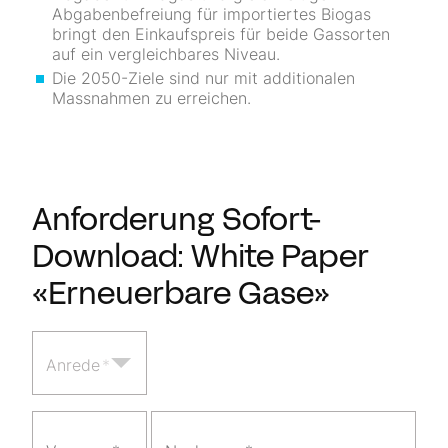
Abgabenbefreiung für importiertes Biogas
bringt den Einkaufspreis für beide Gassorten
auf ein vergleichbares Niveau.
Die 2050-Ziele sind nur mit additionalen
Massnahmen zu erreichen.
Anforderung Sofort-
Download: White Paper
«Erneuerbare Gase»
Anrede
*