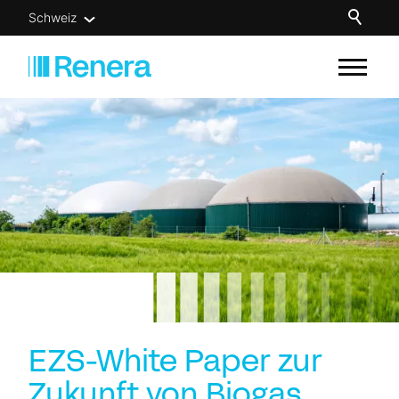
Schweiz
Unsere Lösungen
Für wen
Know-how
Über uns
Newsletter
Kontakt
EZS-White Paper zur
Zukunft von Biogas