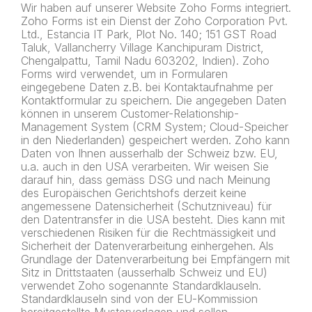
Wir haben auf unserer Website Zoho Forms integriert.
Zoho Forms ist ein Dienst der Zoho Corporation Pvt.
Ltd., Estancia IT Park, Plot No. 140; 151 GST Road
Taluk, Vallancherry Village Kanchipuram District,
Chengalpattu, Tamil Nadu 603202, Indien). Zoho
Forms wird verwendet, um in Formularen
eingegebene Daten z.B. bei Kontaktaufnahme per
Kontaktformular zu speichern. Die angegeben Daten
können in unserem Customer-Relationship-
Management System (CRM System; Cloud-Speicher
in den Niederlanden) gespeichert werden. Zoho kann
Daten von Ihnen ausserhalb der Schweiz bzw. EU,
u.a. auch in den USA verarbeiten. Wir weisen Sie
darauf hin, dass gemäss DSG und nach Meinung
des Europäischen Gerichtshofs derzeit keine
angemessene Datensicherheit (Schutzniveau) für
den Datentransfer in die USA besteht. Dies kann mit
verschiedenen Risiken für die Rechtmässigkeit und
Sicherheit der Datenverarbeitung einhergehen. Als
Grundlage der Datenverarbeitung bei Empfängern mit
Sitz in Drittstaaten (ausserhalb Schweiz und EU)
verwendet Zoho sogenannte Standardklauseln.
Standardklauseln sind von der EU-Kommission